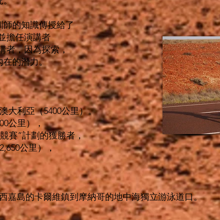
況。
訓師的知識傳授給了
er”並擔任演講者
講者，因為探索，
內在的潛力。
大利亞（5400公里）。
00公里），
生存競賽”計劃的獲勝者，
,650公里），
西嘉島的卡爾維鎮到摩納哥的地中海獨立游泳道口。