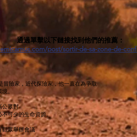
通過單擊以下鏈接找到他們的推薦：
remicamus.com/post/sortir-de-sa-zone-de-confo
年，是冒險家，近代探險家，他一直在為爭取
環境。
高公眾對
必不可少的生命資源。
有觀眾舉辦會議