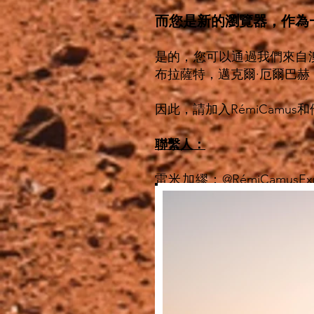
而您是新的瀏覽器，作為
是的，您可以通過我們來自澳
布拉薩特，邁克爾·厄爾巴赫
因此，請加入RémiCamus
聯繫人：
雷米加繆：@RémiCamusExp
YouTube的）
瓦倫丁林：@lamspics
https