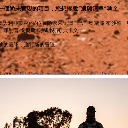
一個尚未實現的項目，您想擺脫“遺願清單”嗎？
大利亞叢林的6位冒險家來認識自己：奧黛麗·布沙德，奧
，菲利普·戈麥斯和弗朗索瓦·貝卡文，
和他的團隊，進行新的冒險...
lorer
https://www.remicamus.com/
（
的Instagram
，
://www.lamspics.com/
（
Instagram的
，
YouTube的
）