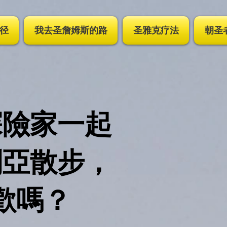
径
我去圣詹姆斯的路
圣雅克疗法
朝圣
探險家一起
利亞散步，
歡嗎？