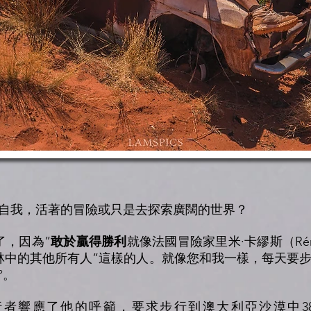
自我，活著的冒險或只是去探索廣闊的世界？
了，因為”
敢於贏得勝利
就像法國冒險家里米·卡繆斯（Rém
林中的其他所有人”這樣的人。就像您和我一樣，每天要步行
°。
者響應了他的呼籲，要求步行到澳大利亞沙漠中3