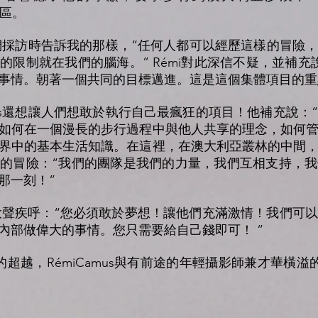
社區。
受我們採訪時告訴我的那樣，“任何人都可以經歷這樣的冒
的限制就在我們的腦海。” Rémi對此深信不疑，並補充
事情。朝著一個共同的目標邁進。這是這個集體項目的重
mus還想讓人們想敢於執行自己最瘋狂的項目！他補充說
如何在一個漫長的步行過程中與他人共享的理念，如何
界中的基本生活知識。在這裡，在澳大利亞叢林的中間
的冒險：“我們的團隊是我們的力量，我們互相支持，
那一刻！”
時大聲疾呼：“您必須敢於夢想！讓他們充滿激情！我們可
內部做偉大的事情。您只需要給自己錢即可！ ”
越，RémiCamus與有前途的年輕攝影師兼才華橫溢的攝影師