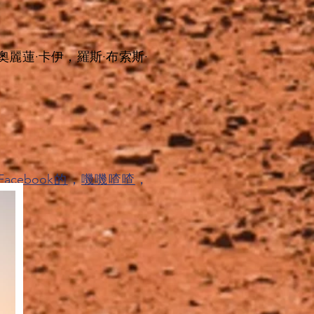
麗蓮·卡伊，羅斯·布索斯·
Facebook的
，
嘰嘰喳喳
，