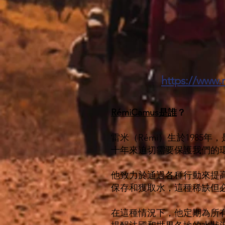
https://www.
RémiCamus是誰
？
雷米（Rémi）生於1985
十年來迫切需要保護我們的
他致力於通過各種行動來提
保存和獲取水，這種稀缺但
在這種情況下，他定期為所