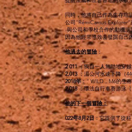
提醒法國和世界各地的水狀
同時，他將自己作為生存培
公司“RémiCamus Explor
-與公司和學校合作的動機演
因為他經常導致去發掘自己
他過去的冒險
：
2 011
：獨自一人無助地穿越澳
2,013
：湄公河水速下降（44
2018年
：“ WILD，M6的
2,018
：環法自行車賽游泳（2
他的下一個冒險：
022年8月2日
：它提供了從科