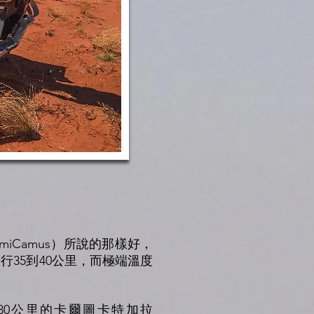
iCamus）所說的那樣好，
35到40公里，而極端溫度
80公里的卡爾圖卡特加拉